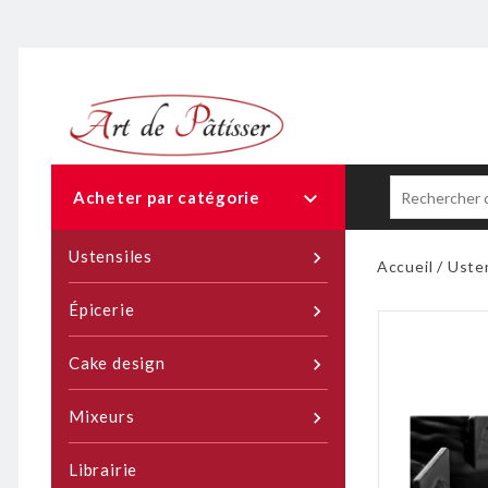

Acheter par catégorie
Ustensiles

Accueil
Uste
Épicerie

Cake design

Mixeurs

Librairie