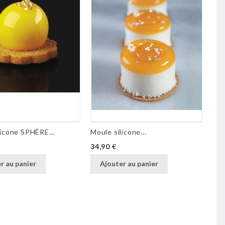
licone SPHÈRE...
Moule silicone...
Mou
Prix
Pri
34,90 €
44,
r au panier
Ajouter au panier