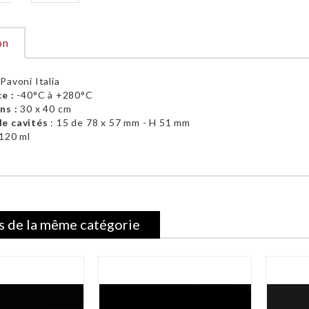
on
:
Pavoni Italia
ce :
-40°C à +280°C
ns :
30 x 40 cm
e cavités
: 15 de 78 x 57 mm - H 51 mm
120 ml
s de la même catégorie