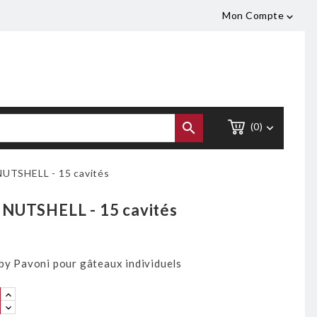
Mon Compte


(0)

NUTSHELL - 15 cavités
e NUTSHELL - 15 cavités
 by Pavoni pour gâteaux individuels