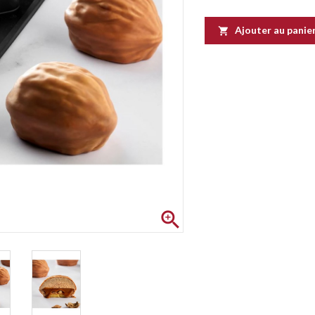
Ajouter au panie

