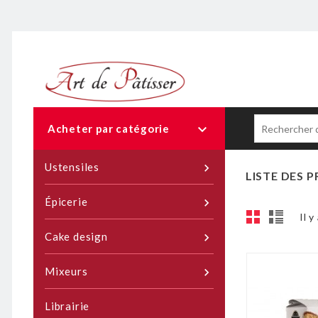

Acheter par catégorie
Ustensiles

LISTE DES
Épicerie

Il y
Cake design

Mixeurs

Librairie