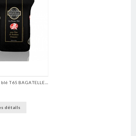
Farine de blé T65 BAGATELLE® - 1 kg
es détails