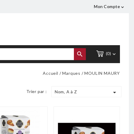
Mon Compte


(0)

Accueil
Marques
MOULIN MAURY
Trier par :

Nom, A à Z